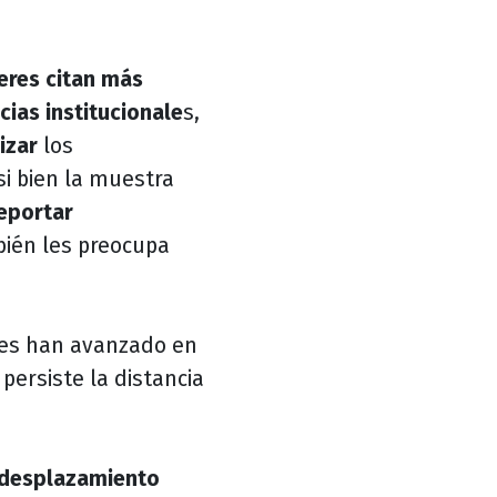
eres citan más
cias institucionale
s,
izar
los
i bien la muestra
eportar
bién les preocupa
ses han avanzado en
 persiste la distancia
desplazamiento