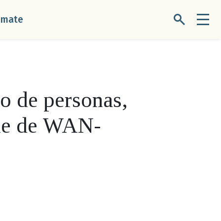
úmate
io de personas,
rme de WAN-