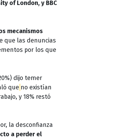
sity of London, y BBC
 los mecanismos
de que las denuncias
lementos por los que
20%) dijo temer
aló que
no existían
abajo, y 18% restó
or, la desconfianza
cto a perder el