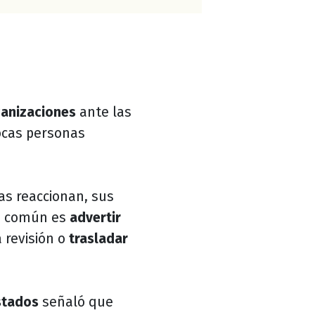
ganizaciones
ante las
pocas personas
as reaccionan, sus
ás común es
advertir
 revisión o
trasladar
stados
señaló que