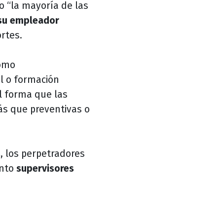
o “la mayoría de las
su empleador
ortes.
como
l o formación
al forma que las
ás que preventivas o
s
, los perpetradores
anto
supervisores