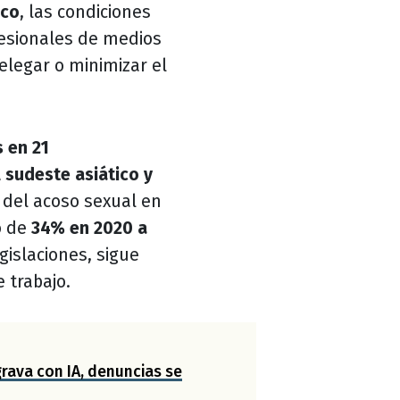
ico
, las condiciones
fesionales de medios
elegar o minimizar el
 en 21
l sudeste asiático y
l del acoso sexual en
ó de
34% en 2020 a
gislaciones, sigue
 trabajo.
grava con IA, denuncias se