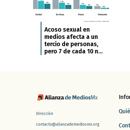
Acoso sexual en
medios afecta a un
tercio de personas,
pero 7 de cada 10 no
lo denuncia: informe
de WAN-IFRA
Info
Qui
Dirección
contacto@alianzademediosmx.org
Con