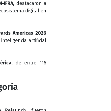
N-IFRA
, destacaron a
ecosistema digital en
wards Americas 2026
nteligencia artificial
érica,
de entre 116
goría
p Relaunch
,
fueron