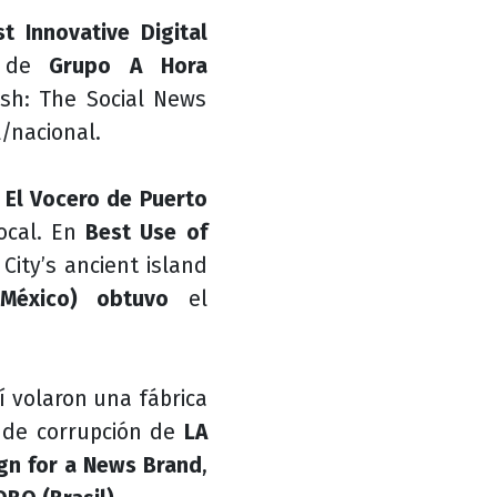
t Innovative Digital
ct de
Grupo A Hora
sh: The Social News
/nacional.
e
El Vocero de Puerto
ocal. En
Best Use of
ity’s ancient island
México) obtuvo
el
í volaron una fábrica
 de corrupción de
LA
gn for a News Brand
,