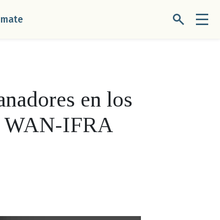
úmate
anadores en los
de WAN-IFRA