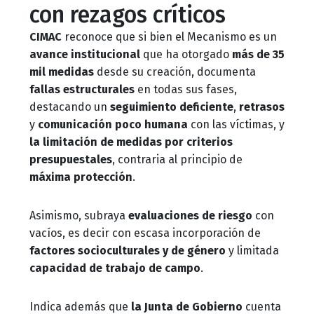
con rezagos críticos
desigualdad
CIMAC
reconoce que si bien el Mecanismo es un
de género:
avance institucional
que ha otorgado
más de 35
Informe DW
mil medidas
desde su creación, documenta
fallas estructurales
en todas sus fases,
Akademie-
destacando un
seguimiento deficiente
,
retrasos
IPLEX
y
comunicación poco humana
con las víctimas, y
la limitación de medidas por criterios
presupuestales
, contraria al principio de
máxima protección
.
Asimismo, subraya
evaluaciones de riesgo
con
vacíos, es decir con escasa incorporación de
factores socioculturales y de género
y limitada
capacidad de trabajo de campo
.
Indica además que
la Junta de Gobierno
cuenta