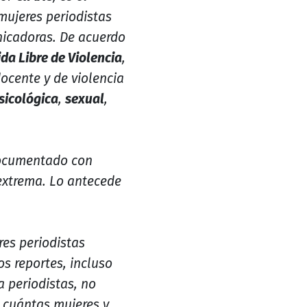
 mujeres periodistas
nicadoras. De acuerdo
da Libre de Violencia
,
docente y de violencia
sicológica
,
sexual
,
documentado con
 extrema. Lo antecede
res periodistas
os reportes, incluso
a periodistas, no
r cuántas mujeres y