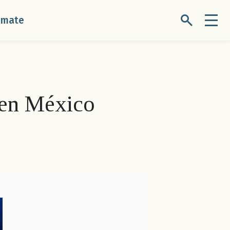
úmate
s en México