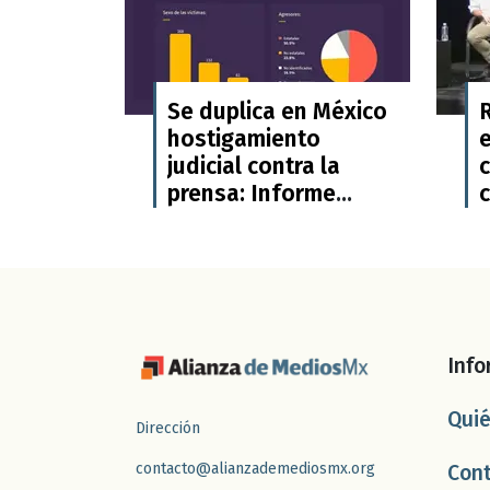
Se duplica en México
hostigamiento
judicial contra la
c
prensa: Informe
Sombra 2025 de
p
Voces del Sur
P
S
Info
Qui
Dirección
contacto@alianzademediosmx.org
Con