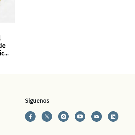
l
de
ica
a
Siguenos