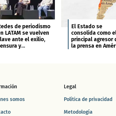
Redes de periodismo
El Estado se
en LATAM se vuelven
consolida como e
lave ante el exilio,
principal agresor 
censura y
la prensa en Amér
recarización:Foro
Latina: Informe
eriodismo frente al
Sombra sobre
ilencio
libertad de prens
rmación
Legal
énes somos
Política de privacidad
tacto
Metodología