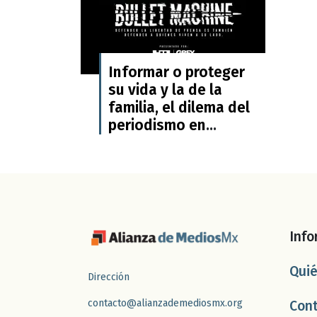
Informar o proteger
su vida y la de la
familia, el dilema del
periodismo en
México: "Bullet
Machine" de Artículo
19
Info
Qui
Dirección
contacto@alianzademediosmx.org
Con