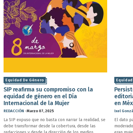
Equidad De Género
Equidad
SIP reafirma su compromiso con la
Persis
equidad de género en el Día
editor
Internacional de la Mujer
en Méx
REDACCIÓN
·
Marzo 07, 2025
Ixel Gonz
La SIP expuso que no basta con narrar la realidad, se
El dato p
debe transformar desde la cobertura, desde las
moderado
redacciones y desde la dirección de los medios.
eran muje