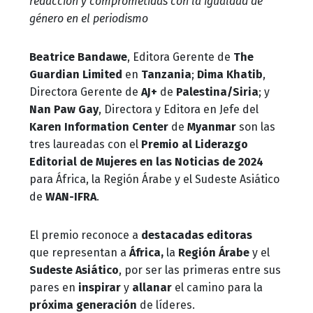
redacción y comprometidas con la igualdad de
género en el periodismo
Beatrice Bandawe
, Editora Gerente de
The
Guardian Limited
en
Tanzania
;
Dima
Khatib
,
Directora Gerente de
AJ+
de
Palestina/Siria
; y
Nan Paw Gay
, Directora y Editora en Jefe del
Karen Information Center
de
Myanmar
son las
tres laureadas con el
Premio al Liderazgo
Editorial de Mujeres en las Noticias de 2024
para África, la Región Árabe y el Sudeste Asiático
de
WAN-IFRA
.
El premio reconoce a
destacadas editoras
que representan a
África,
la
Región
Árabe
y el
Sudeste Asiático
, por ser las primeras entre sus
pares en
inspirar
y
allanar
el camino para la
próxima generación
de líderes.