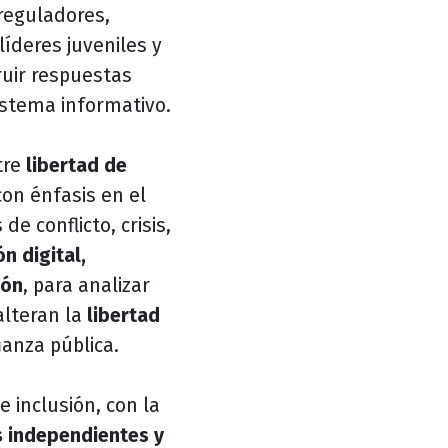
reguladores,
líderes juveniles y
ruir respuestas
istema informativo.
tre
libertad de
con énfasis en el
e conflicto, crisis,
n digital,
ión
, para analizar
alteran la
libertad
ianza pública.
e inclusión, con la
 independientes y