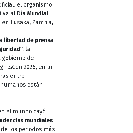
ficial, el organismo
tiva al
Día Mundial
o en Lusaka, Zambia,
a libertad de prensa
uridad”, l
a
l gobierno de
ightsCon 2026, en un
ras entre
os humanos están
n el mundo cayó
ndencias mundiales
 de los periodos más