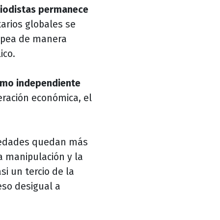
riodistas permanece
arios globales se
olpea de manera
ico.
ismo independiente
eración económica, el
ociedades quedan más
a manipulación y la
i un tercio de la
so desigual a