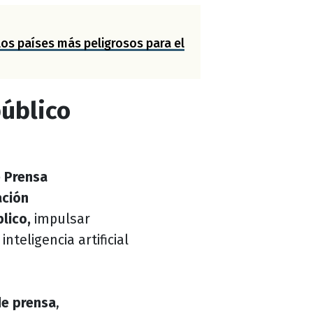
los países más peligrosos para el
úblico
e Prensa
ación
lico,
impulsar
teligencia artificial
de prensa
,