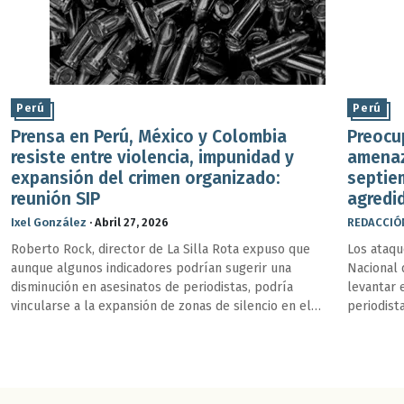
Perú
Perú
Prensa en Perú, México y Colombia
Preocu
resiste entre violencia, impunidad y
amenaz
expansión del crimen organizado:
septie
reunión SIP
agredi
Ixel González
·
Abril 27, 2026
REDACCIÓ
Roberto Rock, director de La Silla Rota expuso que
Los ataqu
aunque algunos indicadores podrían sugerir una
Nacional 
disminución en asesinatos de periodistas, podría
levantar 
vincularse a la expansión de zonas de silencio en el
periodist
país.