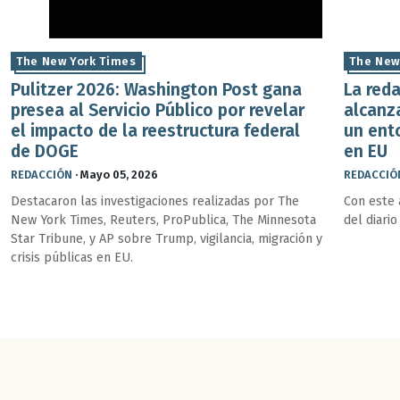
The New York Times
The New
Pulitzer 2026: Washington Post gana
La red
presea al Servicio Público por revelar
alcanza
el impacto de la reestructura federal
un ent
de DOGE
en EU
REDACCIÓN
·
Mayo 05, 2026
REDACCIÓ
Destacaron las investigaciones realizadas por The
Con este 
New York Times, Reuters, ProPublica, The Minnesota
del diari
Star Tribune, y AP sobre Trump, vigilancia, migración y
crisis públicas en EU.