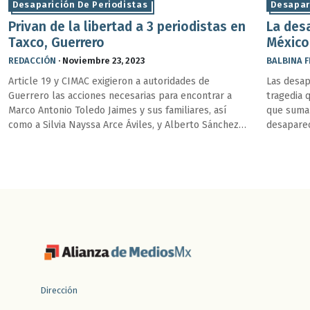
Desaparición De Periodistas
Desapar
Privan de la libertad a 3 periodistas en
La des
Taxco, Guerrero
México,
REDACCIÓN
·
Noviembre 23, 2023
BALBINA 
Article 19 y CIMAC exigieron a autoridades de
Las desap
Guerrero las acciones necesarias para encontrar a
tragedia 
Marco Antonio Toledo Jaimes y sus familiares, así
que suman
como a Silvia Nayssa Arce Áviles, y Alberto Sánchez
desaparec
Juárez
periodist
Dirección