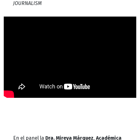
JOURNALISM
En el panel la
Dra. Mireya Márquez
,
Académica