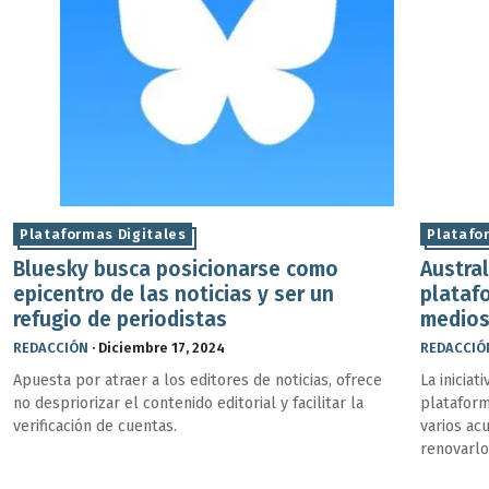
Plataformas Digitales
Platafo
Bluesky busca posicionarse como
Austra
epicentro de las noticias y ser un
plataf
refugio de periodistas
medios
REDACCIÓN
·
Diciembre 17, 2024
REDACCIÓ
Apuesta por atraer a los editores de noticias, ofrece
La inicia
no despriorizar el contenido editorial y facilitar la
plataform
verificación de cuentas.
varios ac
renovarlo