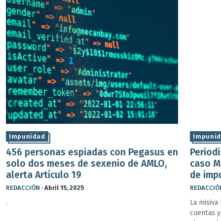
Impunidad
Impuni
456 personas espiadas con Pegasus en
Period
solo dos meses de sexenio de AMLO,
caso M
alerta Artículo 19
de imp
REDACCIÓN
·
Abril 15, 2025
REDACCIÓ
.
La misiva
cuentas y