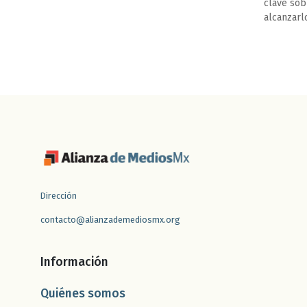
clave sob
alcanzarl
Dirección
contacto@alianzademediosmx.org
Información
Quiénes somos