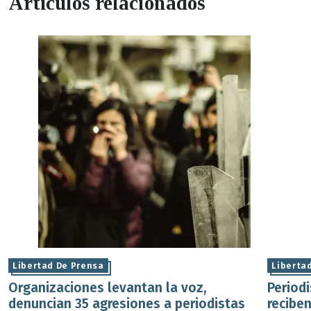
Artículos relacionados
Libertad De Prensa
Liberta
Organizaciones levantan la voz,
Period
denuncian 35 agresiones a periodistas
reciben