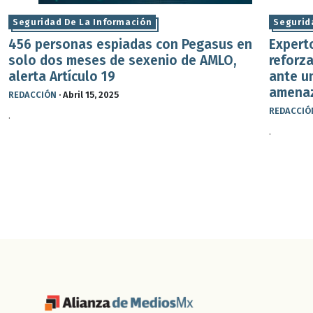
Seguridad De La Información
Segurid
456 personas espiadas con Pegasus en
Expert
solo dos meses de sexenio de AMLO,
reforza
alerta Artículo 19
ante u
amenaz
REDACCIÓN
·
Abril 15, 2025
REDACCIÓ
.
.