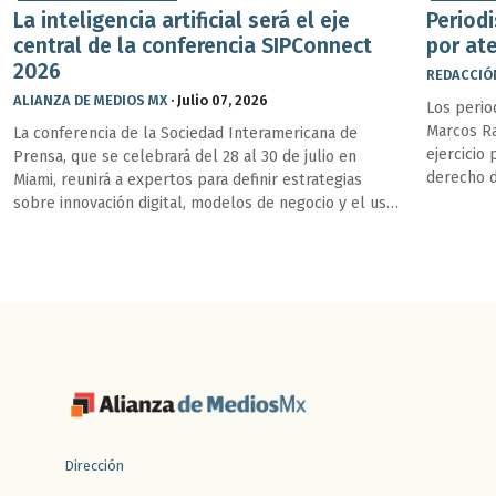
La inteligencia artificial será el eje
Periodi
central de la conferencia SIPConnect
por at
2026
REDACCIÓ
ALIANZA DE MEDIOS MX
·
Julio 07, 2026
Los perio
Marcos R
La conferencia de la Sociedad Interamericana de
ejercicio 
Prensa, que se celebrará del 28 al 30 de julio en
derecho d
Miami, reunirá a expertos para definir estrategias
sobre innovación digital, modelos de negocio y el uso
ético de la IA en el ecosistema informativo.
Dirección