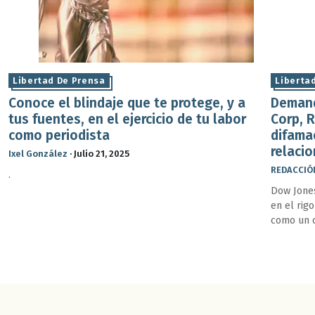
Libertad De Prensa
Liberta
Conoce el blindaje que te protege, y a
Demand
tus fuentes, en el ejercicio de tu labor
Corp, 
como periodista
difamac
relaci
Ixel González
·
Julio 21, 2025
REDACCIÓ
.
Dow Jones
en el rig
como un c