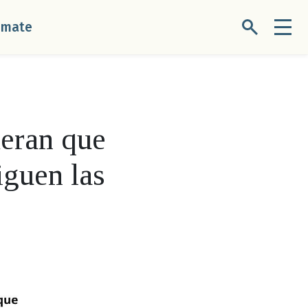
úmate
eran que
iguen las