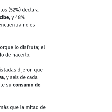
ltos (52%) declara
cibe
, y 48%
encuentra no es
rque lo disfruta; el
do de hacerlo.
istadas dijeron que
va
, y seis de cada
nte su
consumo de
más que la mitad de