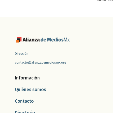
hasta 50%
Dirección
contacto@alianzademediosmx.org
Información
Quiénes somos
Contacto
Directorio