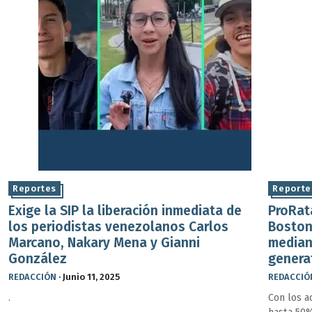
Reportes
Reporte
Exige la SIP la liberación inmediata de
ProRat
los periodistas venezolanos Carlos
Boston
Marcano, Nakary Mena y Gianni
median
González
genera
REDACCIÓN
·
Junio 11, 2025
REDACCIÓ
.
Con los a