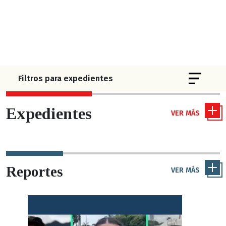
Toggle 
Filtros para expedientes
Expedientes
VER MÁS
Reportes
VER MÁS