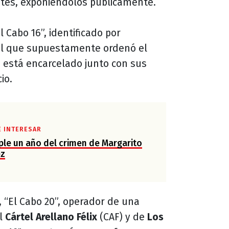
ntes, exponiéndolos públicamente.
 Cabo 16”, identificado por
al que supuestamente ordenó el
, está encarcelado junto con sus
io.
E INTERESAR
le un año del crimen de Margarito
ez
, “El Cabo 20”, operador de una
el
Cártel Arellano Félix
(CAF) y de
Los