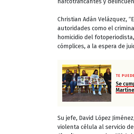
narcotraficantes y delincue
Christian Adán Velázquez, “El
autoridades como el crimin
homicidio del fotoperiodista
cómplices, a la espera de juic
TE PUED
Se cump
Martín
Su jefe, David López Jiménez
violenta célula al servicio d