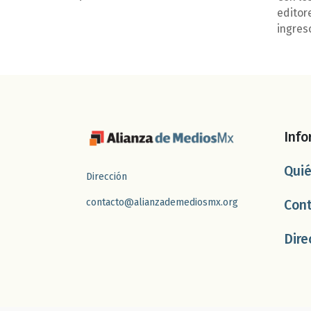
editor
ingres
Info
Qui
Dirección
contacto@alianzademediosmx.org
Con
Dire