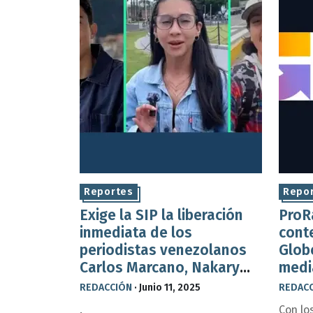
Reportes
Repo
Exige la SIP la liberación
ProR
inmediata de los
cont
periodistas venezolanos
Glob
Carlos Marcano, Nakary
medi
Mena y Gianni González
licen
REDACCIÓN
·
Junio 11, 2025
REDAC
.
Con lo