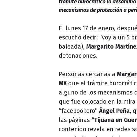
trámite burocrático lo desanimó 
mecanismos de protección a per
El lunes 17 de enero, despu
escuchó decir: “voy a un 5 b
baleada),
Margarito Martíne
detonaciones.
Personas cercanas a
Margar
MX
que el trámite burocrátic
alguno de los mecanismos de
que fue colocado en la mira 
“facebookero”
Ángel Peña
, 
las páginas
“Tijuana en Guer
contenido revela en redes s