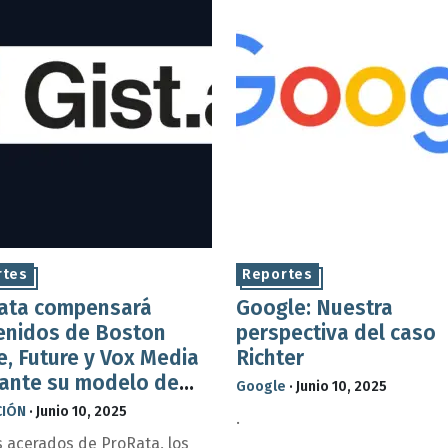
rtes
Reportes
ata compensará
Google: Nuestra
enidos de Boston
perspectiva del caso
e, Future y Vox Media
Richter
ante su modelo de
Google
·
Junio 10, 2025
cias de IA generativa
CIÓN
·
Junio 10, 2025
.
s acerados de ProRata, los